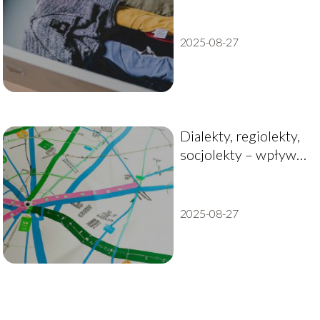
Poradnik dla tych,
którzy chcą utrzymać
porządek
2025-08-27
Dialekty, regiolekty,
socjolekty – wpływ
różnych odmian
języka na
społeczeństwo
2025-08-27