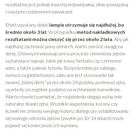
rezultatów jest jednak kwestią indywidualną, silnie powiązaną
z naszymi codziennymi nawykami.
Efekt uzyskany dzięki
lampie utrzymuje się najdłużej, bo
średnio około 3 lat
. W przypadku
metod nakładkowych
rezultatami można cieszyć się przez około 2 lata
. Aby jak
najdłużej zachować jasny uśmiech, warto zwrócić uwagę na
dietę. Głównymi winowajcami w procesie ciemnienia zębów
są barwiące napoje, takie jak kawa, herbata czy czerwone
wino, a także palenie tytoniu. Bezpośrednio po zabiegu,
zwłaszcza gabinetowym, zalecane jest stosowanie tak
zwanej „białej diety” przez około 24 godziny, ponieważ zęby
są wtedy szczególnie podatne na wchłanianie barwników.
Warto również pamiętać, że rozjaśnieniu ulegają wyłącznie
naturalne tkanki zęba. Wszelkie wypełnienia, korony czy
licówki nie zmienią swojego koloru, dlatego po ustabilizowaniu
się nowego odcienia zębów (zwykle po 10-14 dniach) może
pojawić się konieczność ich wymiany.