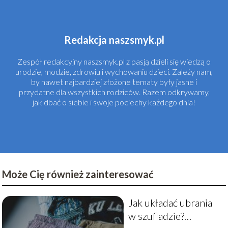
Redakcja naszsmyk.pl
Zespół redakcyjny naszsmyk.pl z pasją dzieli się wiedzą o
urodzie, modzie, zdrowiu i wychowaniu dzieci. Zależy nam,
by nawet najbardziej złożone tematy były jasne i
przydatne dla wszystkich rodziców. Razem odkrywamy,
jak dbać o siebie i swoje pociechy każdego dnia!
Może Cię również zainteresować
Jak układać ubrania
w szufladzie?