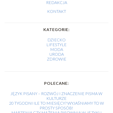
REDAKCJA
KONTAKT
KATEGORIE:
DZIECKO
LIFESTYLE
MODA
URODA
ZDROWIE
POLECANE:
JĘZYK PISANY – ROZWÓJ I ZNACZENIE PISMA W
KULTURZE
20 TYGODNI ILE TO MIESIĘCY? WYJAŚNIAMY TO W
PROSTY SPOSÓB!
MARZENIA CZY MAŻENIA PISOWNIA W JĘZYKU