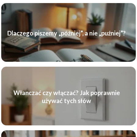
Dlaczego piszemy „później”, a nie „puźniej”?
Włanczać czy włączać? Jak poprawnie
używać tych słów