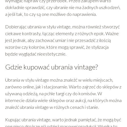
wymagać napraw czy przeróbek. Przed zakupem warto
dokładnie sprawdzić, czy ubranie nie ma żadnych uszkodzeń,
a jeśli tak, to czy są one możliwe do naprawienia.
Dobierając ubrania w stylu vintage, można również stworzyć
ciekawe kontrasty, łącząc elementy z różnych epok. Ważne
jest jednak, aby zachować umiar i nie przesadzić z ilością
wzorów czy kolorów, które mogą sprawić, że stylizacja
będzie wyglądać nieestetycznie.
Gdzie kupować ubrania vintage?
Ubrania w stylu vintage można znaleźć w wielu miejscach,
zarówno online, jak i stacjonarnie. Warto zajrzeć do sklepów z
używaną odzieżą, na pchle targi czy do komisów. W
internecie działa wiele sklepów oraz aukcji, na których można
znaleźć ubrania vintage w różnych cenach i stanie.
Kupując ubrania vintage, warto jednak pamiętać, że mogą być
one nieco droższe niż odzież masowej produkcji. Wynika to