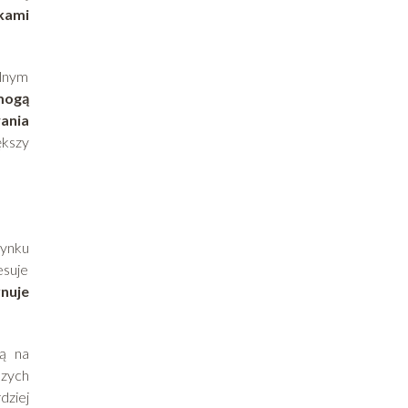
kami
lnym
 mogą
ania
ększy
rynku
esuje
ynuje
ją na
szych
dziej