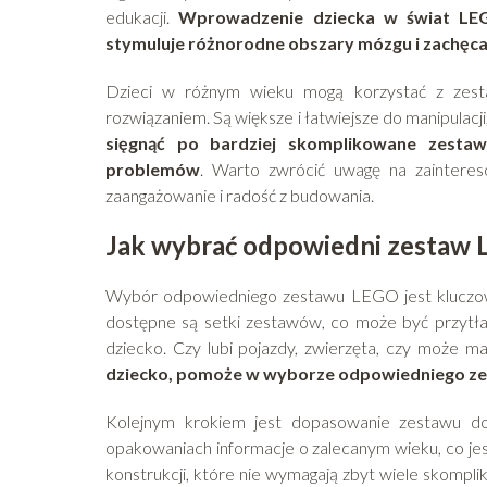
edukacji.
Wprowadzenie dziecka w świat LEG
stymuluje różnorodne obszary mózgu i zachęc
Dzieci w różnym wieku mogą korzystać z zes
rozwiązaniem. Są większe i łatwiejsze do manipulacj
sięgnąć po bardziej skomplikowane zestawy
problemów
. Warto zwrócić uwagę na zainteres
zaangażowanie i radość z budowania.
Jak wybrać odpowiedni zestaw 
Wybór odpowiedniego zestawu LEGO jest kluczowy
dostępne są setki zestawów, co może być przytłacz
dziecko. Czy lubi pojazdy, zwierzęta, czy może
dziecko, pomoże w wyborze odpowiedniego z
Kolejnym krokiem jest dopasowanie zestawu do
opakowaniach informacje o zalecanym wieku, co j
konstrukcji, które nie wymagają zbyt wiele skompl