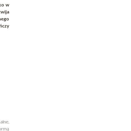
cko w
wija
nego
ończy
alne,
formą