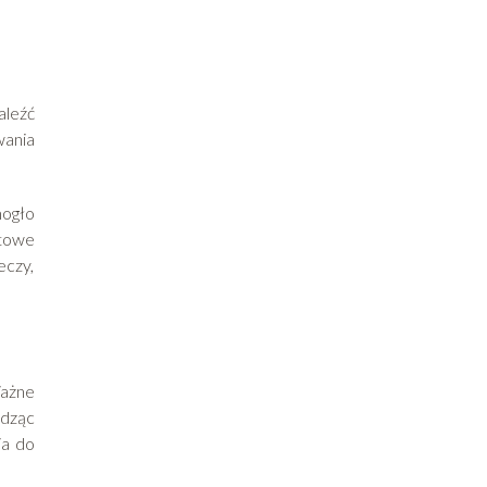
aleźć
wania
mogło
otowe
eczy,
ażne
dząc
ja do