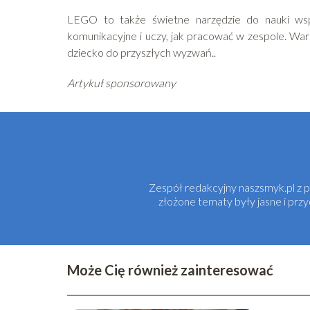
LEGO to także świetne narzędzie do nauki wsp
komunikacyjne i uczy, jak pracować w zespole. Wa
dziecko do przyszłych wyzwań..
Artykuł sponsorowany
Zespół redakcyjny naszsmyk.pl z pa
złożone tematy były jasne i prz
Może Cię również zainteresować