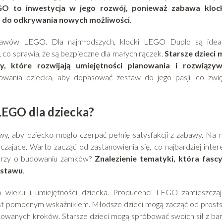
O to inwestycja w jego rozwój, ponieważ zabawa kloc
a do odkrywania nowych możliwości
.
tawów LEGO. Dla najmłodszych, klocki LEGO Duplo są idea
i, co sprawia, że są bezpieczne dla małych rączek.
Starsze dzieci
, które rozwijają umiejętności planowania i rozwiązyw
owania dziecka, aby dopasować zestaw do jego pasji, co zwi
LEGO dla dziecka?
, aby dziecko mogło czerpać pełnię satysfakcji z zabawy. Na 
ające. Warto zacząć od zastanowienia się, co najbardziej inter
 marzy o budowaniu zamków?
Znalezienie tematyki, która fasc
estawu
.
 wieku i umiejętności dziecka. Producenci LEGO zamieszcza
est pomocnym wskaźnikiem. Młodsze dzieci mogą zacząć od prost
ikowanych kroków. Starsze dzieci mogą spróbować swoich sił z bar