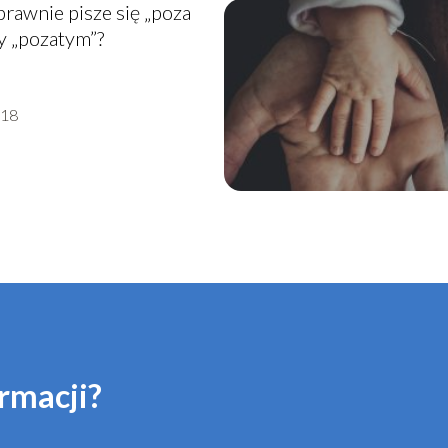
rawnie pisze się „poza
y „pozatym”?
-18
rmacji?