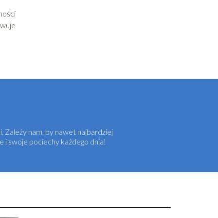
ności
owuje
i. Zależy nam, by nawet najbardziej
e i swoje pociechy każdego dnia!