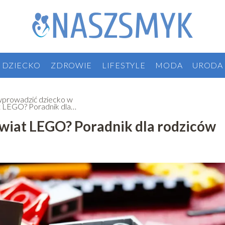
DZIECKO
ZDROWIE
LIFESTYLE
MODA
URODA
wprowadzić dziecko w
t LEGO? Poradnik dla
iców
wiat LEGO? Poradnik dla rodziców