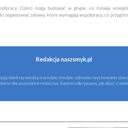
ółpracy. Dzieci mogą budować w grupie, co rozwija umiejęt
rto organizować zabawy, które wymagają współpracy, co przygot
Redakcja naszsmyk.pl
sją dzieli się wiedzą o urodzie, modzie, zdrowiu i wychowaniu dziec
ydatne dla wszystkich rodziców. Razem odkrywamy, jak dbać o siebi