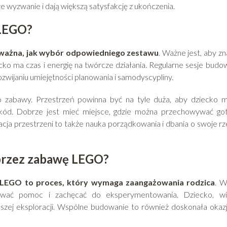
 wyzwanie i dają większą satysfakcję z ukończenia.
 LEGO?
 ważna, jak wybór odpowiedniego zestawu
. Ważne jest, aby zn
cko ma czas i energię na twórcze działania. Regularne sesje budo
rozwijaniu umiejętności planowania i samodyscypliny.
 zabawy. Przestrzeń powinna być na tyle duża, aby dziecko 
zkód. Dobrze jest mieć miejsce, gdzie można przechowywać g
cja przestrzeni to także nauka porządkowania i dbania o swoje rz
oprzez zabawę LEGO?
 LEGO to proces, który wymaga zaangażowania rodzica
. W
ować pomoc i zachęcać do eksperymentowania. Dziecko, wi
lszej eksploracji. Wspólne budowanie to również doskonała okaz