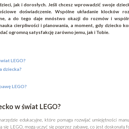
zieci, jak i dorosłych. Jeśli chcesz wprowadzić swoje dzie
ciowe doświadczenie. Wspólne układanie klocków roz
alne, a do tego daje mnóstwo okazji do rozmów i wspól
 nauka cierpliwości i planowania, a moment, gdy dziecko k
dać ogromną satysfakcję zarówno jemu, jak i Tobie.
świat LEGO?
a dziecka?
zabawę LEGO?
ecko w świat LEGO?
 narzędzie edukacyjne, które pomaga rozwijać umiejętności manu
wią się LEGO, mogą uczyć się poprzez zabawę, co jest doskonałą 